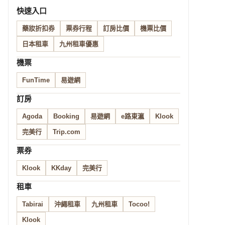
快速入口
藥妝折扣券
票券行程
訂房比價
機票比價
日本租車
九州租車優惠
機票
FunTime
易遊網
訂房
Agoda
Booking
易遊網
e路東瀛
Klook
完美行
Trip.com
票券
Klook
KKday
完美行
租車
Tabirai
沖繩租車
九州租車
Tocoo!
Klook