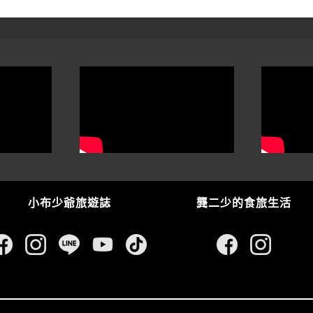
小布少爺旅遊誌
龔二少的食旅生活