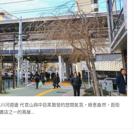
川河道邊 代官山與中目黑散發的悠閒氣氛，綠意盎然，逛街
店之一的蔦屋...