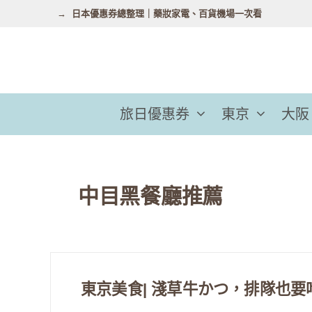
跳
日本優惠券總整理｜藥妝家電、百貨機場一次看
至
主
要
內
容
旅日優惠券
東京
大阪
中目黑餐廳推薦
東京美食| 淺草牛かつ，排隊也