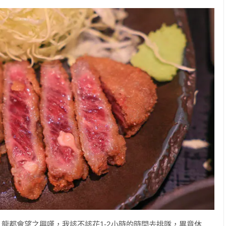
龍都會望之興嘆，我該不該花1-2小時的時間去排隊，畢竟休