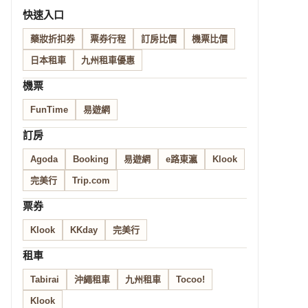
快速入口
藥妝折扣券
票券行程
訂房比價
機票比價
日本租車
九州租車優惠
機票
FunTime
易遊網
訂房
Agoda
Booking
易遊網
e路東瀛
Klook
完美行
Trip.com
票券
Klook
KKday
完美行
租車
Tabirai
沖繩租車
九州租車
Tocoo!
Klook