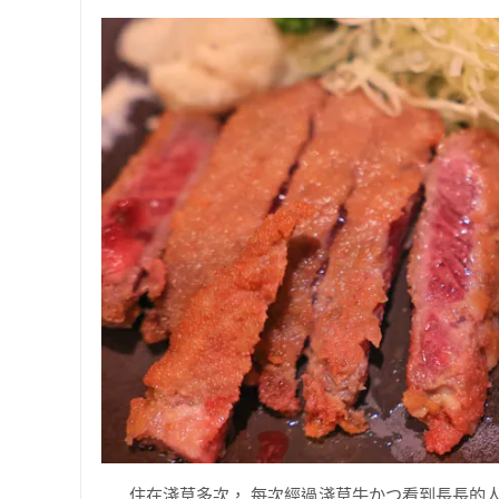
住在淺草多次， 每次經過淺草牛かつ看到長長的人