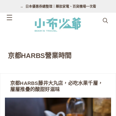
跳
日本優惠券總整理｜藥妝家電、百貨機場一次看
至
主
要
內
容
京都HARBS營業時間
京都HARBS藤井大丸店，必吃水果千層，
層層推疊的酸甜好滋味