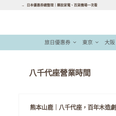
跳
日本優惠券總整理｜藥妝家電、百貨機場一次看
至
主
要
內
容
旅日優惠券
東京
大阪
八千代座營業時間
熊本山鹿｜八千代座，百年木造