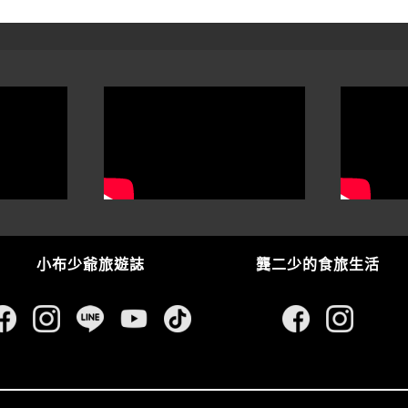
小布少爺旅遊誌
龔二少的食旅生活