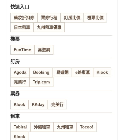
快速入口
藥妝折扣券
票券行程
訂房比價
機票比價
日本租車
九州租車優惠
機票
FunTime
易遊網
訂房
Agoda
Booking
易遊網
e路東瀛
Klook
完美行
Trip.com
票券
Klook
KKday
完美行
租車
Tabirai
沖繩租車
九州租車
Tocoo!
Klook