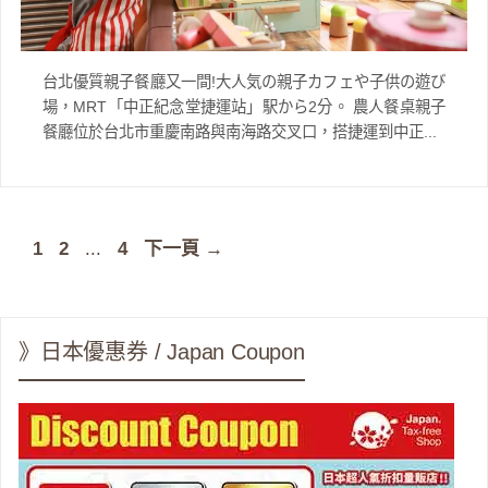
台北優質親子餐廳又一間!大人気の親子カフェや子供の遊び
場，MRT「中正紀念堂捷運站」駅から2分。 農人餐桌親子
餐廳位於台北市重慶南路與南海路交叉口，搭捷運到中正...
頁
頁
頁
1
2
...
4
下一頁
→
面
面
面
》日本優惠券 / Japan Coupon