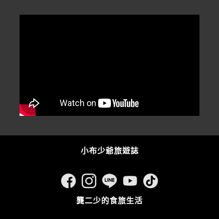
小布少爺旅遊誌
龔二少的食旅生活