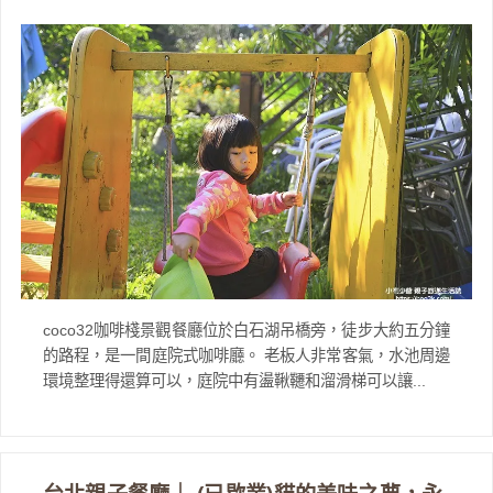
coco32咖啡棧景觀餐廳位於白石湖吊橋旁，徒步大約五分鐘
的路程，是一間庭院式咖啡廳。 老板人非常客氣，水池周邊
環境整理得還算可以，庭院中有盪鞦韆和溜滑梯可以讓...