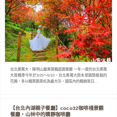
台北奧萬大，陽明山最美賞楓庭園餐廳 一年一度的台北奧萬
大賞楓季今年於3/25～5/10，台北奧萬大原本是園藝植栽的
花圃，多以楓葉跟黑松為最大宗，園區內的楓樹是日...
【台北內湖親子餐廳】coco32咖啡棧景觀
餐廳，山林中的嫻靜咖啡廳