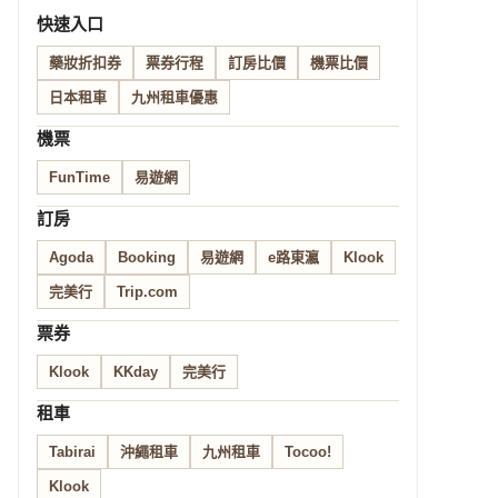
快速入口
藥妝折扣券
票券行程
訂房比價
機票比價
日本租車
九州租車優惠
機票
FunTime
易遊網
訂房
Agoda
Booking
易遊網
e路東瀛
Klook
完美行
Trip.com
票券
Klook
KKday
完美行
租車
Tabirai
沖繩租車
九州租車
Tocoo!
Klook