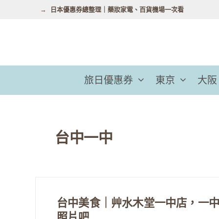
跳
日本優惠券總整理｜藥妝家電、百貨機場一次看
至
主
要
內
容
旅日優惠券
東京
大阪
台中一中
台中美食｜艸水木堂一中店，一中
照片吧