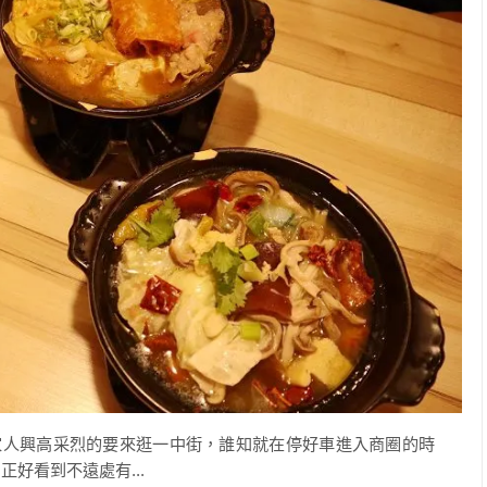
一家人興高采烈的要來逛一中街，誰知就在停好車進入商圈的時
好看到不遠處有...