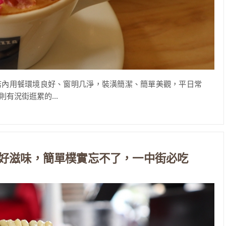
之中，店內用餐環境良好、窗明几淨，裝潢簡潔、簡單美觀，平日常
有況街逛累的...
好滋味，簡單樸實忘不了，一中街必吃