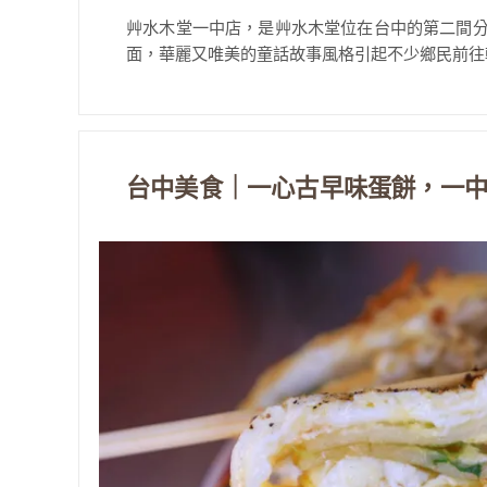
艸水木堂一中店，是艸水木堂位在台中的第二間分店
面，華麗又唯美的童話故事風格引起不少鄉民前往朝
台中美食｜一心古早味蛋餅，一