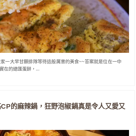
家一大早甘願排隊等待這般厲害的美食~~答案就是位在一中
在的總匯蛋餅，...
高CP的麻辣鍋，狂野泡椒鍋真是令人又愛又