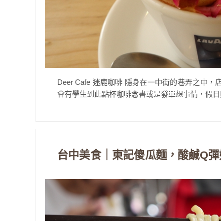
Deer Cafe 迷鹿咖啡 隱身在一中街的巷弄
會有學生到此點杯咖啡念書或是發單想事情，假日則
台中美食｜東記傻瓜麵，酸鹹Q彈