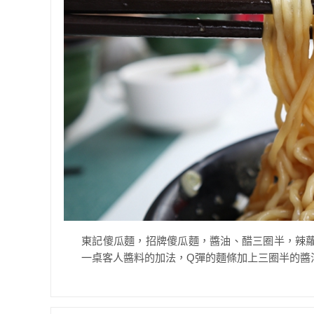
東記傻瓜麵，招牌傻瓜麵，醬油、醋三圈半，辣
一桌客人醬料的加法，Q彈的麵條加上三圈半的醬油