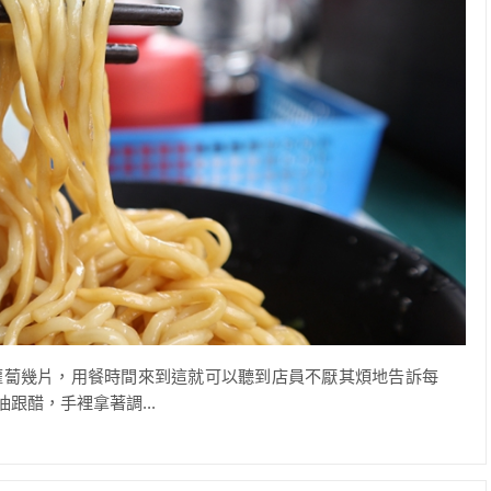
蘿蔔幾片，用餐時間來到這就可以聽到店員不厭其煩地告訴每
跟醋，手裡拿著調...