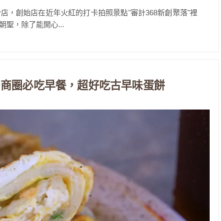
，創始店在近年火紅的打卡拍照景點"審計368新創聚落"裡
聖，除了能開心...
中商圈必吃早餐，超好吃古早味蛋餅