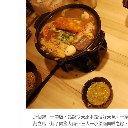
那個鍋 - 一中店，話說今天原本是個好天氣，
刻立馬下起了傾盆大雨~~三大一小望雨興嘆之餘，正