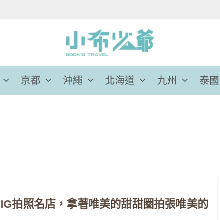
京都
沖繩
北海道
九州
泰國
IG拍照名店，拿著唯美的甜甜圈拍張唯美的