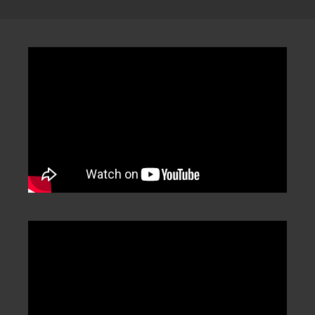
分
類
/
Categorization