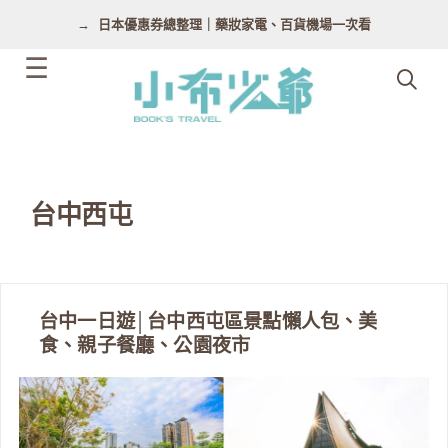
跳
日本優惠券總整理｜藥妝家電、百貨機場一次看
至
主
要
內
容
台中西屯
台中一日遊│台中西屯區景點懶人包、美
食、親子餐廳、公園夜市