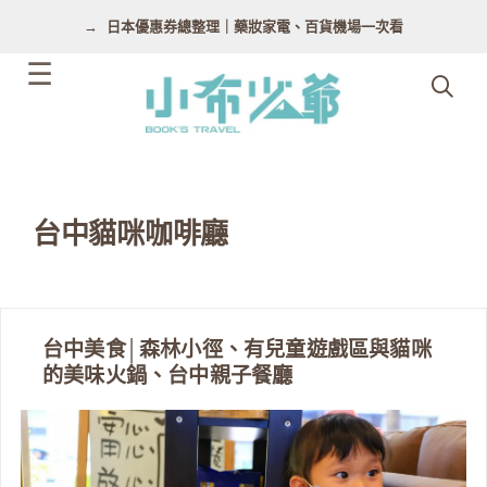
跳
日本優惠券總整理｜藥妝家電、百貨機場一次看
至
主
要
內
容
台中貓咪咖啡廳
台中美食│森林小徑、有兒童遊戲區與貓咪
的美味火鍋、台中親子餐廳