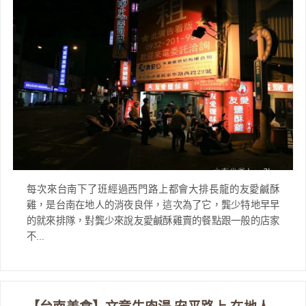
每次來台南下了班經過西門路上都會大排長龍的友愛鹹酥
雞，是台南在地人的消夜良伴，這次為了它，龔少特地早早
的就來排隊，對龔少來說友愛鹹酥雞賣的餐點跟一般的店家
不...