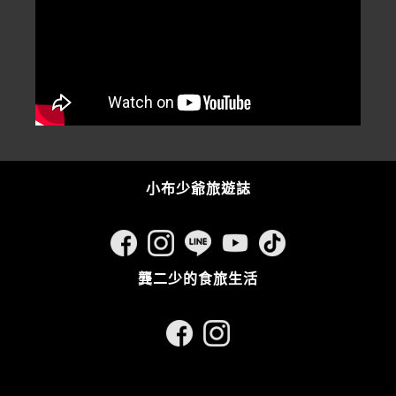
小布少爺旅遊誌
龔二少的食旅生活