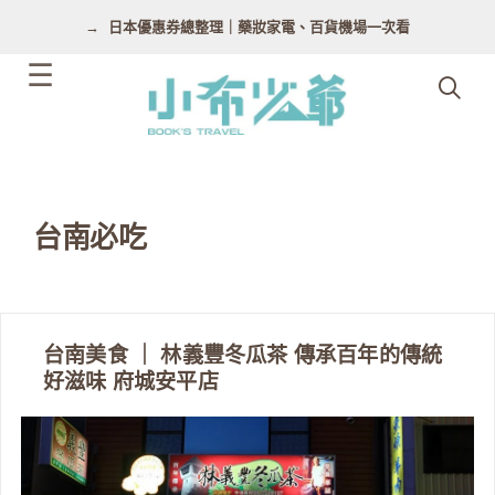
跳
日本優惠券總整理｜藥妝家電、百貨機場一次看
至
主
要
內
容
台南必吃
台南美食 ｜ 林義豐冬瓜茶 傳承百年的傳統
好滋味 府城安平店