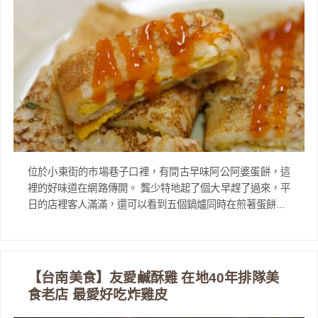
位於小東街的市場巷子口裡，有間古早味阿公阿婆蛋餅，這
裡的好味道在網路傳開。 龔少特地起了個大早趕了過來，平
日的店裡客人滿滿，還可以看到五個鍋爐同時在煎著蛋餅...
【台南美食】友愛鹹酥雞 在地40年排隊美
食老店 最愛好吃炸雞皮