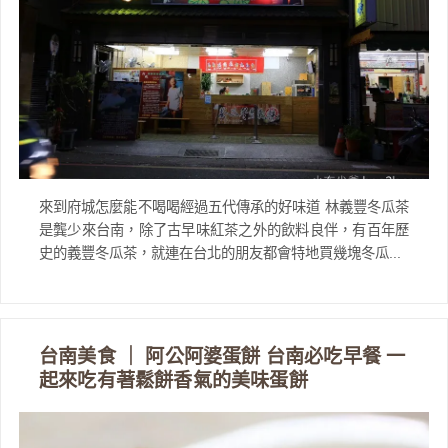
來到府城怎麼能不喝喝經過五代傳承的好味道 林義豐冬瓜茶
是龔少來台南，除了古早味紅茶之外的飲料良伴，有百年歷
史的義豐冬瓜茶，就連在台北的朋友都會特地買幾塊冬瓜...
台南美食 ｜ 阿公阿婆蛋餅 台南必吃早餐 一
起來吃有著鬆餅香氣的美味蛋餅