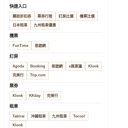
快速入口
藥妝折扣券
票券行程
訂房比價
機票比價
日本租車
九州租車優惠
機票
FunTime
易遊網
訂房
Agoda
Booking
易遊網
e路東瀛
Klook
完美行
Trip.com
票券
Klook
KKday
完美行
租車
Tabirai
沖繩租車
九州租車
Tocoo!
Klook