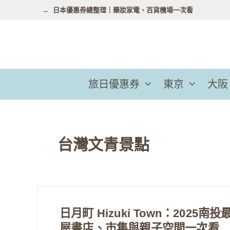
跳
日本優惠券總整理｜藥妝家電、百貨機場一次看
至
主
要
內
容
旅日優惠券
東京
大阪
台灣文青景點
日月町 Hizuki Town：2025南
屋書店、市集與親子空間一次看