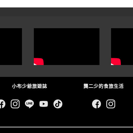
小布少爺旅遊誌
龔二少的食旅生活