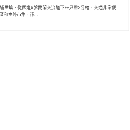
位於南投埔里鎮，從國道6號愛蘭交流道下來只需2分鐘，交通非常便
和室外市集，讓...