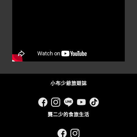
小布少爺旅遊誌
龔二少的食旅生活