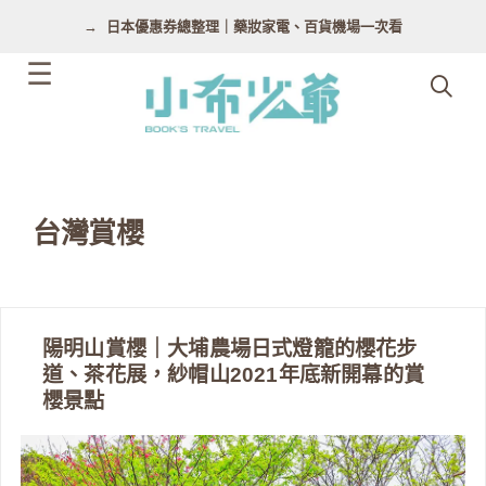
跳
日本優惠券總整理｜藥妝家電、百貨機場一次看
至
主
要
內
容
台灣賞櫻
陽明山賞櫻｜大埔農場日式燈籠的櫻花步
道、茶花展，紗帽山2021年底新開幕的賞
櫻景點