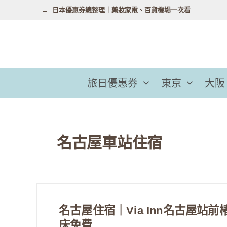
跳
日本優惠券總整理｜藥妝家電、百貨機場一次看
至
主
要
內
容
旅日優惠券
東京
大阪
名古屋車站住宿
名古屋住宿｜Via Inn名古屋站
床免費