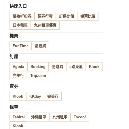
快速入口
藥妝折扣券
票券行程
訂房比價
機票比價
日本租車
九州租車優惠
機票
FunTime
易遊網
訂房
Agoda
Booking
易遊網
e路東瀛
Klook
完美行
Trip.com
票券
Klook
KKday
完美行
租車
Tabirai
沖繩租車
九州租車
Tocoo!
Klook