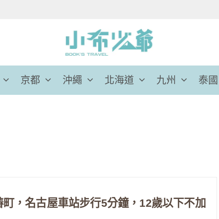
京都
沖繩
北海道
九州
泰國
前椿町，名古屋車站步行5分鐘，12歲以下不加