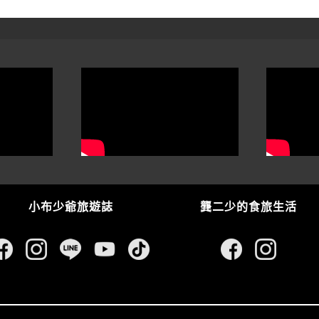
小布少爺旅遊誌
龔二少的食旅生活