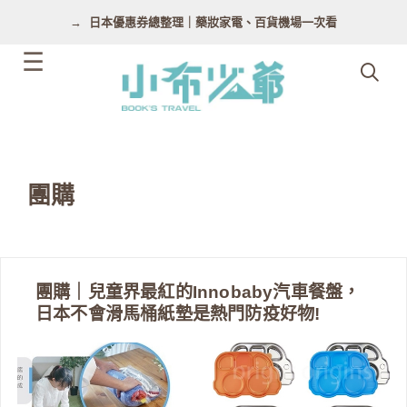
跳
日本優惠券總整理｜藥妝家電、百貨機場一次看
至
主
要
內
容
團購
團購｜兒童界最紅的Innobaby汽車餐盤，
日本不會滑馬桶紙墊是熱門防疫好物!