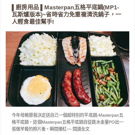
▌廚房用品 ▌Masterpan五格平底鍋(MP1-
瓦斯爐版本)~省時省力免重複清洗鍋子，一
人輕食最佳幫手!
今年母親節我決定送自己一個超特別的平底鍋-Masterpan五
格平底鍋，這個Masterpan五格平底鍋自從跳水金童PO出一
張做早餐的照片後，瞬間爆紅~~ 閱讀全文