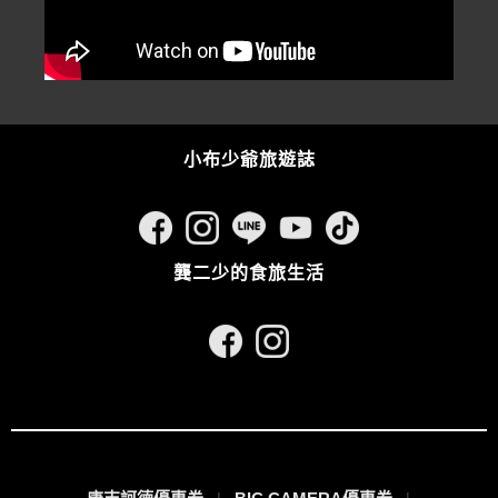
小布少爺旅遊誌
龔二少的食旅生活