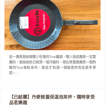
這一團是我妹跟龔少狂推的Turk鐵鍋，龔少說這團是一定要
團的，我妹說他已經買一個冷鍛的，現在想要跟團買一個熱
鍛的Turk格紋系列，我這才知道一個鍋竟然有這麼多學
問，...
【已結團】丹麥掀蓋保溫泡茶杯，隨時享受
品茗樂趣