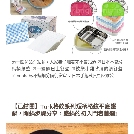
這一團商品有點多，大家要仔細看才不會錯過 ☑日本不會滑
馬桶紙墊 ☑不鏽鋼巴士餐盤 ☑歡樂小雞矽膠防滑餐盤
☑Innobaby不鏽鋼分隔便當盒 ☑日本手捲式真空壓縮袋 ...
【已結團】Turk格紋系列短柄格紋平底鐵
鍋，開鍋步驟分享，鐵鍋的初入門者首選!