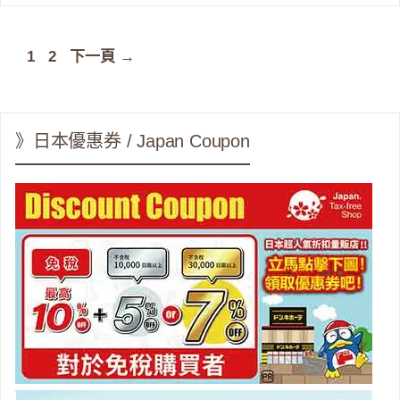
頁
頁
1
2
下一頁
→
面
面
》日本優惠券 / Japan Coupon