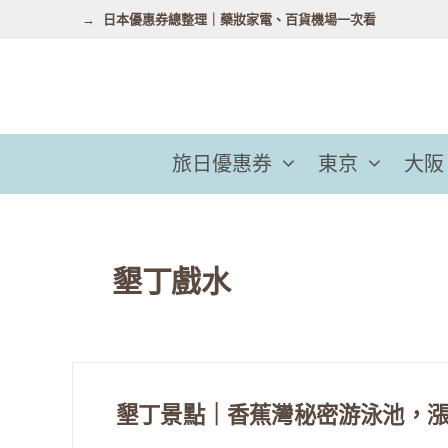
跳
日本優惠券總整理｜藥妝家電、百貨機場一次看
至
主
要
內
容
旅日優惠券
東京
大阪
墾丁戲水
墾丁景點｜香蕉灣秘密游泳池，