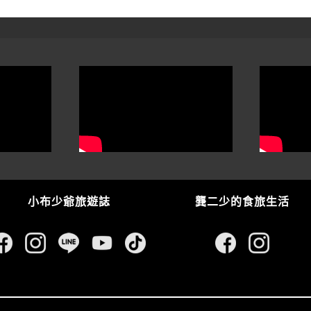
小布少爺旅遊誌
龔二少的食旅生活