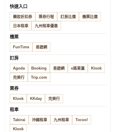
快速入口
藥妝折扣券
票券行程
訂房比價
機票比價
日本租車
九州租車優惠
機票
FunTime
易遊網
訂房
Agoda
Booking
易遊網
e路東瀛
Klook
完美行
Trip.com
票券
Klook
KKday
完美行
租車
Tabirai
沖繩租車
九州租車
Tocoo!
Klook