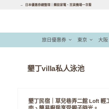
跳
日本優惠券總整理｜藥妝家電、百貨機場一次看
至
主
要
內
容
旅日優惠券
東京
大阪
墾丁villa私人泳池
墾丁民宿｜草兒巷弄二館 Loft
肉、簡易廚房享受親子時光。