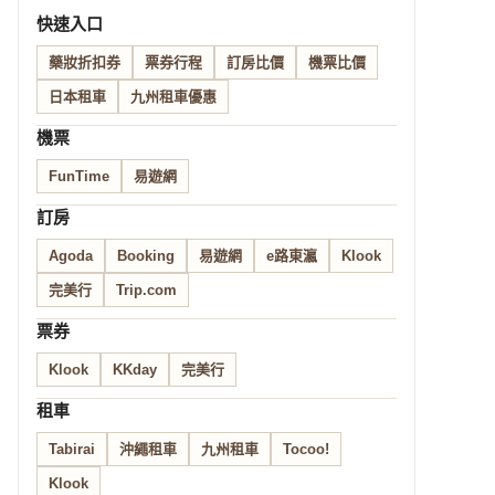
快速入口
藥妝折扣券
票券行程
訂房比價
機票比價
日本租車
九州租車優惠
機票
FunTime
易遊網
訂房
Agoda
Booking
易遊網
e路東瀛
Klook
完美行
Trip.com
票券
Klook
KKday
完美行
租車
Tabirai
沖繩租車
九州租車
Tocoo!
Klook