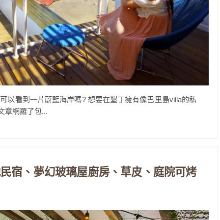
看到一片蔚藍海岸嗎? 想要在墾丁擁有像巴里島villa的私
章網羅了包...
池民宿、夢幻玻璃屋廚房、草皮、庭院可烤