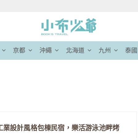
京都
沖繩
北海道
九州
泰國
 輕工業設計風格包棟民宿，樂活游泳池畔烤