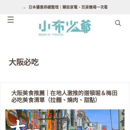
跳
日本優惠券總整理｜藥妝家電、百貨機場一次看
至
主
要
內
容
大阪必吃
大阪美食推薦｜在地人激推的道頓堀＆梅田
必吃美食清單（拉麵、燒肉、甜點）