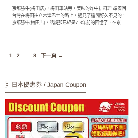
京都勝牛(梅田店)，梅田車站旁，美味的炸牛排料理 準備回
台灣在梅田往立木津巴士的路上，遇見了這間好久不見的，
京都勝牛(梅田店)，話說那已經是7-8年前的回憶了，在京...
頁
頁
頁
1
2
...
8
下一頁
→
面
面
面
》日本優惠券 / Japan Coupon