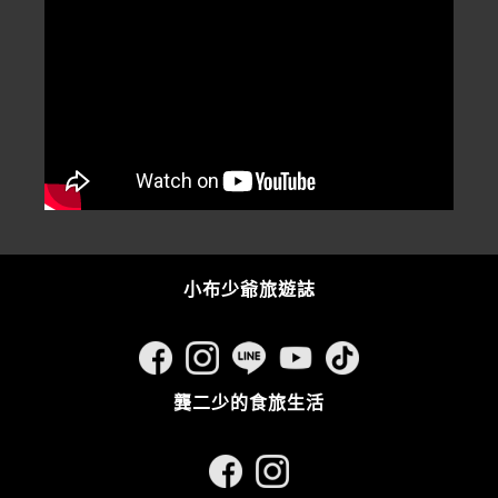
小布少爺旅遊誌
龔二少的食旅生活