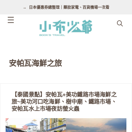
跳
日本優惠券總整理｜藥妝家電、百貨機場一次看
至
主
要
內
容
安帕瓦海鮮之旅
【泰國景點】安帕瓦+美功鐵路市場海鮮之
旅~美功河口吃海鮮、樹中廟、鐵路市場、
安帕瓦水上市場夜訪螢火蟲