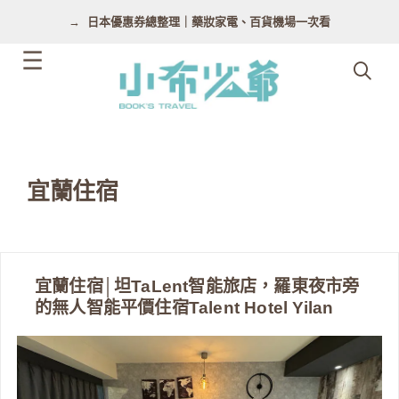
跳
日本優惠券總整理｜藥妝家電、百貨機場一次看
至
主
要
內
容
宜蘭住宿
宜蘭住宿│坦TaLent智能旅店，羅東夜市旁
的無人智能平價住宿Talent Hotel Yilan