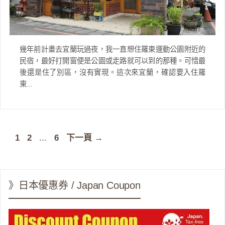
幾年前計畫去宜蘭玩過夜，我一直想住羅東運動公園附近的
民宿，最好打開窗便是公園或走路就可以到的那種。可惜最
後還是住了別區，沒有實現。這次來宜蘭，確認要入住羅
東...
頁
頁
頁
1
2
...
6
下一頁
→
面
面
面
》日本優惠券 / Japan Coupon