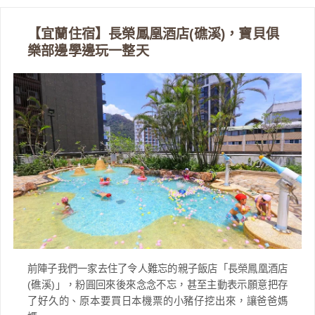
【宜蘭住宿】長榮鳳凰酒店(礁溪)，寶貝俱
樂部邊學邊玩一整天
前陣子我們一家去住了令人難忘的親子飯店「長榮鳳凰酒店
(礁溪)」，粉圓回來後來念念不忘，甚至主動表示願意把存
了好久的、原本要買日本機票的小豬仔挖出來，讓爸爸媽