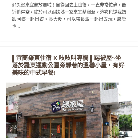
好久沒來宜蘭放風啦！自從回去上班後，一直非常忙碌，最
近稍得空，終於可以跟姊姊一家來宜蘭溜溜。這次也邀我媽
跟阿姨一起出遊。長大後，可以帶長輩一起出去玩，感覺
也...
▌宜蘭羅東住宿 X 吱吱叫專欄 ▌踢被屋~坐
落於羅東運動公園旁靜巷的溫馨小屋，有好
美味的中式早餐!