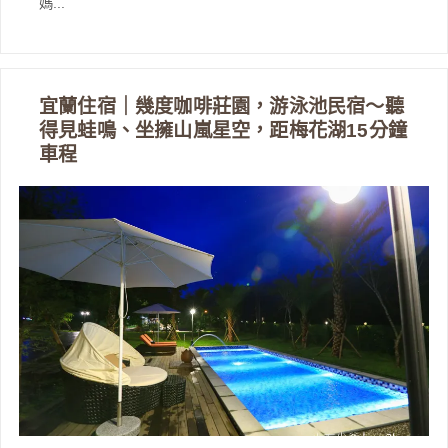
媽...
宜蘭住宿｜幾度咖啡莊園，游泳池民宿～聽
得見蛙鳴、坐擁山嵐星空，距梅花湖15分鐘
車程