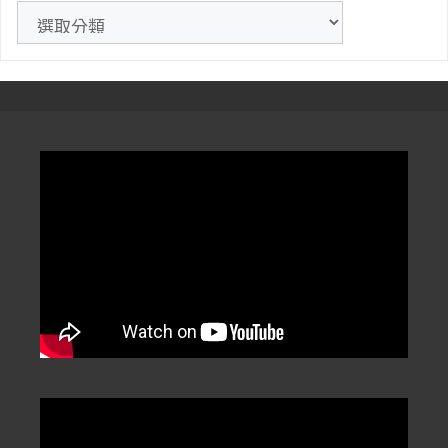
》
文
章
分
類
/
Categorization