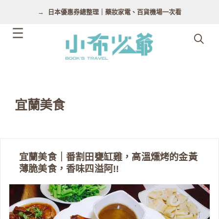
跳
日本優惠券總整理｜藥妝家電、百貨機場一次看
至
主
要
內
容
宜蘭美食
宜蘭美食｜番割田甕缸雞，高溫燻烤的金黃
薄脆美食，香味四溢阿!!