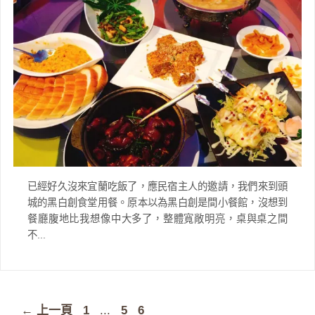
已經好久沒來宜蘭吃飯了，應民宿主人的邀請，我們來到頭
城的黑白創食堂用餐。原本以為黑白創是間小餐館，沒想到
餐廳腹地比我想像中大多了，整體寬敞明亮，桌與桌之間
不...
頁
頁
頁
←
上一頁
1
...
5
6