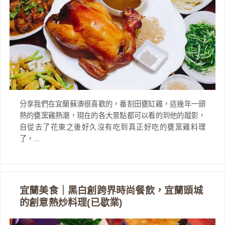
分享我們在宜蘭蘇澳很喜歡的，番割田甕缸雞，這幾年一頭
熱的甕窯雞熱潮，現在的各大景點都可以看的到他的蹤影，
自從去了花東之後好久沒有吃到真正好吃的甕窯雞料理
了，...
宜蘭美食｜黑白創跨界時尚餐飲，宜蘭頭城
的創意熱炒料理(已歇業)