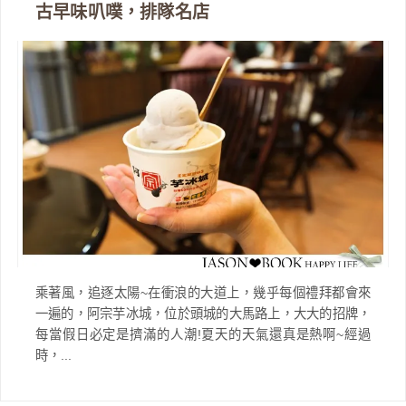
古早味叭噗，排隊名店
乘著風，追逐太陽~在衝浪的大道上，幾乎每個禮拜都會來
一遍的，阿宗芋冰城，位於頭城的大馬路上，大大的招牌，
每當假日必定是擠滿的人潮!夏天的天氣還真是熱啊~經過
時，...