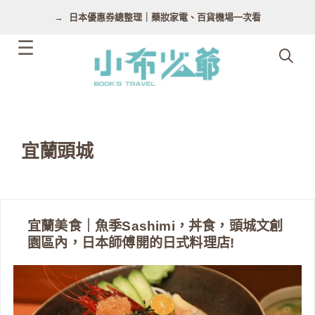
跳
日本優惠券總整理｜藥妝家電、百貨機場一次看
至
主
要
內
容
宜蘭頭城
宜蘭美食｜魚季Sashimi，丼食，頭城文創
園區內，日本師傅開的日式料理店!