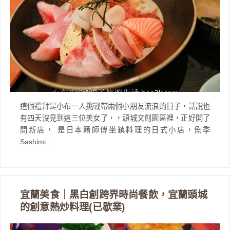
這個禮拜是小布一人挑戰帶兩個小朋友流浪的日子，話說也
有四天沒見到這三位美女了，，頭城文創園區裡，正好開了
間新店， 是日本籍師傅坐鎮料理的日式小店，魚季
Sashimi...
宜蘭美食｜黑白創跨界時尚餐飲，宜蘭頭城
的創意熱炒料理(已歇業)