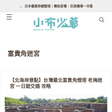
跳
日本優惠券總整理｜藥妝家電、百貨機場一次看
至
主
要
內
容
富貴角迷宮
【北海岸景點】台灣最北富貴角燈塔 老梅迷
宮 一日遊交通 攻略