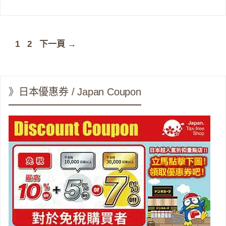
頁
頁
1
2
下一頁
→
面
面
》日本優惠券 / Japan Coupon