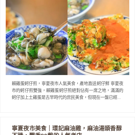
賴雞蛋蚵仔煎，寧夏夜市人氣美食，產地直送蚵仔鮮 寧夏夜
市的蚵仔煎雙強，賴雞蛋蚵仔煎絕對佔有一席之地，滿滿的
蚵仔加上土雞蛋是古早時代的庶民美食，但現在一盤已經...
寧夏夜市美食｜環記麻油雞，麻油湯頭香醇