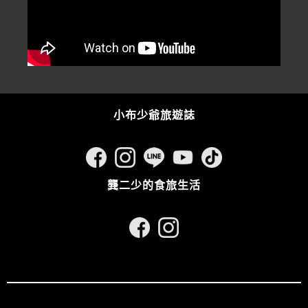
小布少爺旅遊誌
龔二少的食旅生活