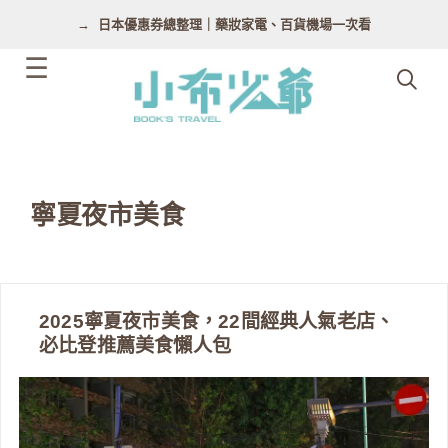
跳
日本優惠券總整理｜藥妝家電、百貨機場一次看
至
主
要
內
容
寧夏夜市美食
2025寧夏夜市美食，22間經典人氣老店、
必比登推薦美食懶人包