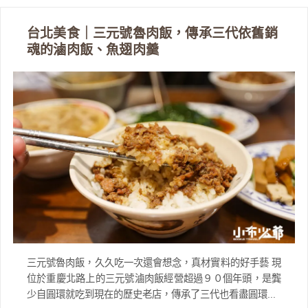
台北美食｜三元號魯肉飯，傳承三代依舊銷
魂的滷肉飯、魚翅肉羹
三元號魯肉飯，久久吃一次還會想念，真材實料的好手藝 現
位於重慶北路上的三元號滷肉飯經營超過９０個年頭，是龔
少自圓環就吃到現在的歷史老店，傳承了三代也看盡圓環...