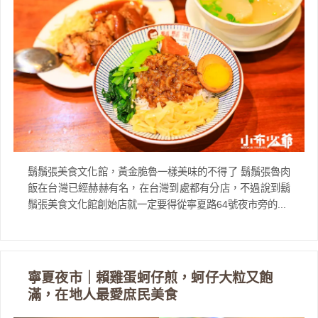
鬍鬚張美食文化館，黃金脆魯一樣美味的不得了 鬍鬚張魯肉
飯在台灣已經赫赫有名，在台灣到處都有分店，不過說到鬍
鬚張美食文化館創始店就一定要得從寧夏路64號夜市旁的...
寧夏夜市｜賴雞蛋蚵仔煎，蚵仔大粒又飽
滿，在地人最愛庶民美食