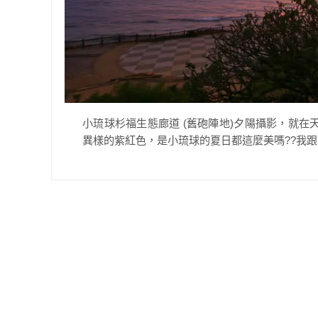
小琉球杉福生態廊道 (舊砲陣地)夕陽攝影，就
異樣的紫紅色，是小琉球的夏日都這麼美嗎??我跟小