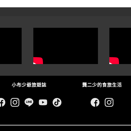
小布少爺旅遊誌
龔二少的食旅生活