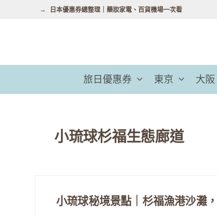
跳
日本優惠券總整理｜藥妝家電、百貨機場一次看
至
主
要
內
容
旅日優惠券
東京
大阪
小琉球杉福生態廊道
小琉球秘境景點｜杉福漁港沙灘