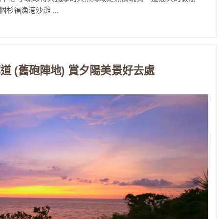
福漁港沙灘 ...
 (舊砲陣地) 賞夕陽美景好去處