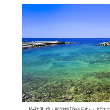
杉福漁港沙灘，平坦湖水藍港灣玩水去，浪再大也