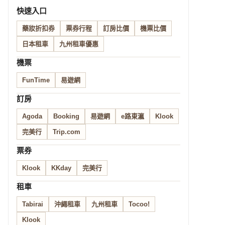
快速入口
藥妝折扣券
票券行程
訂房比價
機票比價
日本租車
九州租車優惠
機票
FunTime
易遊網
訂房
Agoda
Booking
易遊網
e路東瀛
Klook
完美行
Trip.com
票券
Klook
KKday
完美行
租車
Tabirai
沖繩租車
九州租車
Tocoo!
Klook