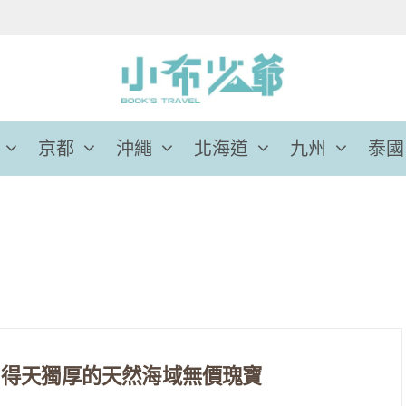
京都
沖繩
北海道
九州
泰國
，得天獨厚的天然海域無價瑰寶