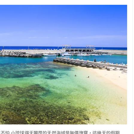
不怕 小琉球得天獨厚的天然海域是無價瑰寶，這幾天的假期