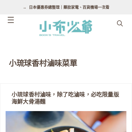
跳
日本優惠券總整理｜藥妝家電、百貨機場一次看
至
主
要
內
容
小琉球香村滷味菜單
小琉球香村滷味，除了吃滷味，必吃限量版
海鮮大骨湯麵