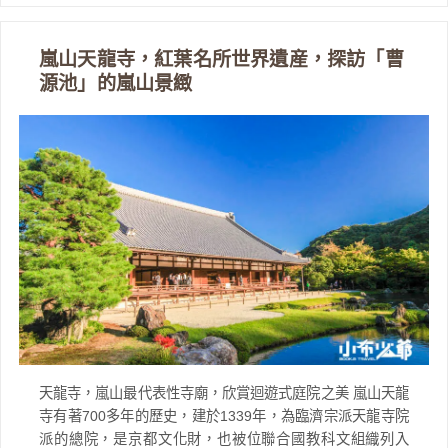
嵐山天龍寺，紅葉名所世界遺産，探訪「曹
源池」的嵐山景緻
天龍寺，嵐山最代表性寺廟，欣賞迴遊式庭院之美 嵐山天龍
寺有著700多年的歷史，建於1339年，為臨濟宗派天龍寺院
派的總院，是京都文化財，也被位聯合國教科文組織列入