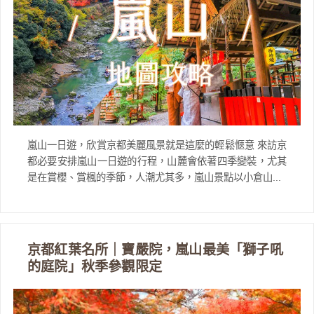
嵐山一日遊，欣賞京都美麗風景就是這麼的輕鬆愜意 來訪京
都必要安排嵐山一日遊的行程，山麓會依著四季變裝，尤其
是在賞櫻、賞楓的季節，人潮尤其多，嵐山景點以小倉山...
京都紅葉名所｜寶嚴院，嵐山最美「獅子吼
的庭院」秋季參觀限定