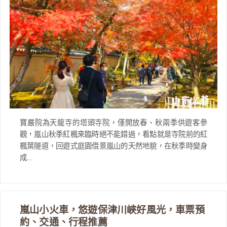
寶嚴院為天龍寺的塔頭寺院，僅開放春、秋兩季供遊客參
觀，嵐山秋季紅楓來臨時絕不能錯過，看點就是寺院前的紅
楓葉隧道，回遊式庭園借景嵐山的天然地貌，在秋季時變身
成...
嵐山小火車，悠遊保津川峽好風光，車票預
約、交通、行程推薦