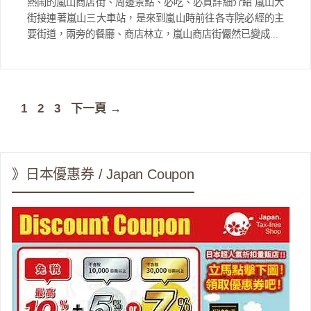
熱鬧的嵐山商店街、周邊景點、必吃、必買詳細介紹 嵐山大
街接連著嵐山三大車站，是來到嵐山時前往各寺院必經的主
要街道，兩旁的餐廳、商店林立，嵐山商店街儼然已變成...
頁
頁
頁
1
2
3
下一頁
→
面
面
面
》日本優惠券 / Japan Coupon