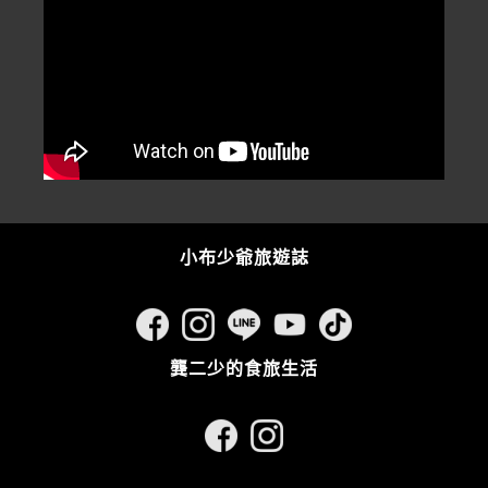
小布少爺旅遊誌
龔二少的食旅生活