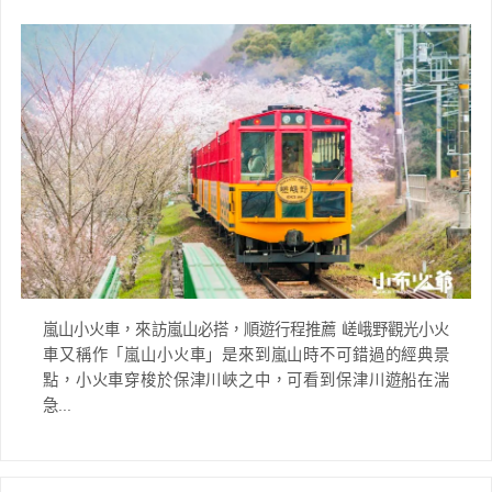
嵐山小火車，來訪嵐山必搭，順遊行程推薦 嵯峨野觀光小火
車又稱作「嵐山小火車」是來到嵐山時不可錯過的經典景
點，小火車穿梭於保津川峽之中，可看到保津川遊船在湍
急...