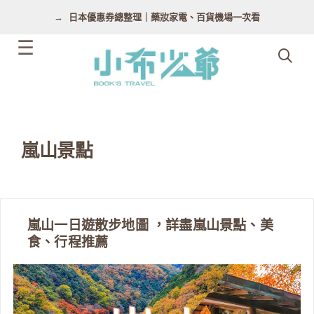
跳
日本優惠券總整理｜藥妝家電、百貨機場一次看
至
主
要
內
容
嵐山景點
嵐山一日遊散步地圖 ，詳盡嵐山景點、美
食、行程推薦