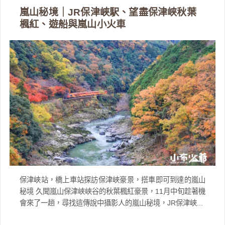
嵐山秘境｜JR保津峽駅、望盡保津峡秋葉
楓紅、遊船與嵐山小火車
保津峽站，橋上車站探訪保津峽豪景，搭車即可到達的嵐山
秘境 久聞嵐山保津峽峽谷的秋葉楓紅豪景，11月中旬趁著機
會來了一趟，尋找這傳說中攝影人的嵐山秘境，JR保津峽...