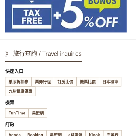
》 旅行查詢 / Travel inquiries
快速入口
藥妝折扣券
票券行程
訂房比價
機票比價
日本租車
九州租車優惠
機票
FunTime
易遊網
訂房
Agoda
Booking
易遊網
e路東瀛
Klook
完美行