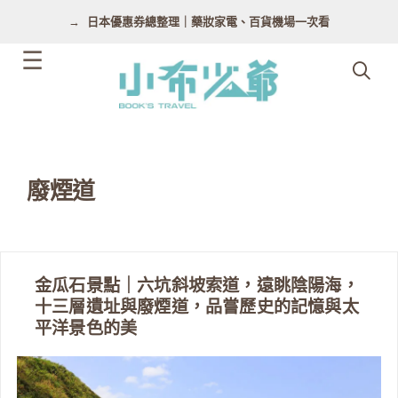
跳
日本優惠券總整理｜藥妝家電、百貨機場一次看
至
主
要
內
容
廢煙道
金瓜石景點｜六坑斜坡索道，遠眺陰陽海，
十三層遺址與廢煙道，品嘗歷史的記憶與太
平洋景色的美