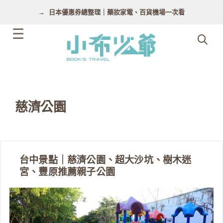
跳
日本優惠券總整理｜藥妝家電、百貨機場一次看
至
主
要
內
容
慈濟公園
台中景點｜慈濟公園、超大沙坑、樹木迷
宮、豐原推薦親子公園