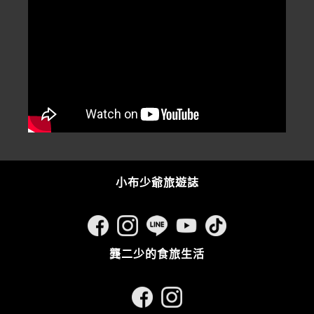
小布少爺旅遊誌
龔二少的食旅生活