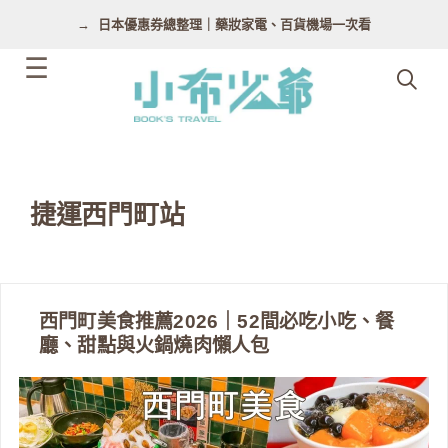
跳
日本優惠券總整理｜藥妝家電、百貨機場一次看
至
主
要
內
容
捷運西門町站
西門町美食推薦2026｜52間必吃小吃、餐
廳、甜點與火鍋燒肉懶人包