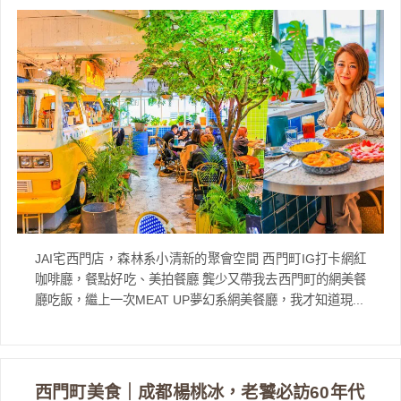
JAI宅西門店，森林系小清新的聚會空間 西門町IG打卡網紅
咖啡廳，餐點好吃、美拍餐廳 龔少又帶我去西門町的網美餐
廳吃飯，繼上一次MEAT UP夢幻系網美餐廳，我才知道現...
西門町美食｜成都楊桃冰，老饕必訪60年代