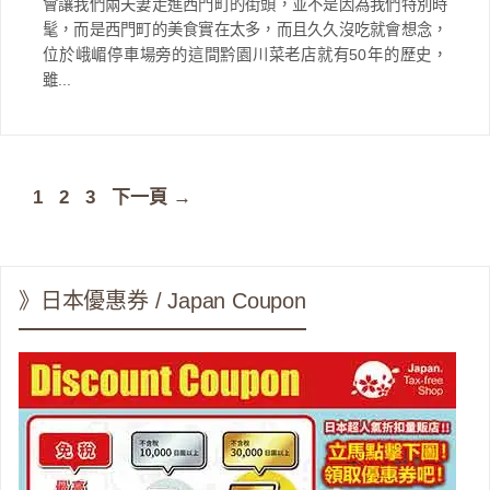
會讓我們兩夫妻走進西門町的街頭，並不是因為我們特別時
髦，而是西門町的美食實在太多，而且久久沒吃就會想念，
位於峨嵋停車場旁的這間黔園川菜老店就有50年的歷史，
雖...
頁
頁
頁
1
2
3
下一頁
→
面
面
面
》日本優惠券 / Japan Coupon