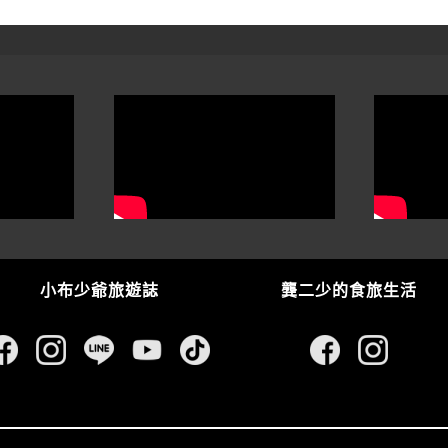
小布少爺旅遊誌
龔二少的食旅生活