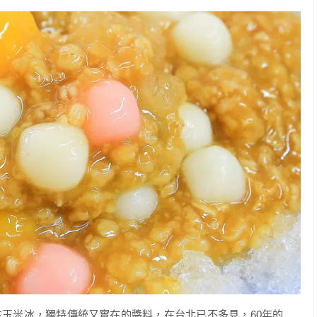
玉米冰，獨特傳統又實在的醬料，在台北已不多見，60年的