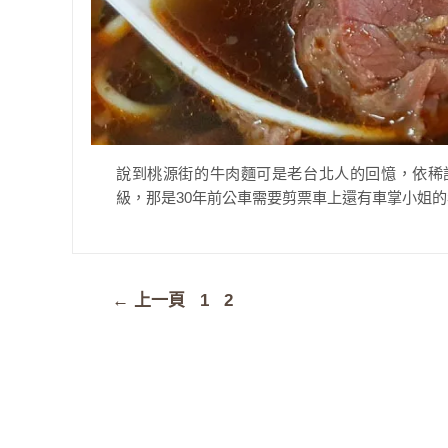
說到桃源街的牛肉麵可是老台北人的回憶，依稀
級，那是30年前公車需要剪票車上還有車掌小姐的年
頁
頁
←
上一頁
1
2
面
面