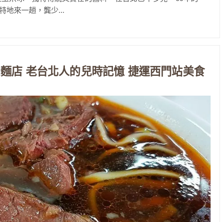
地來一趟，龔少...
麵店 老台北人的兒時記憶 捷運西門站美食