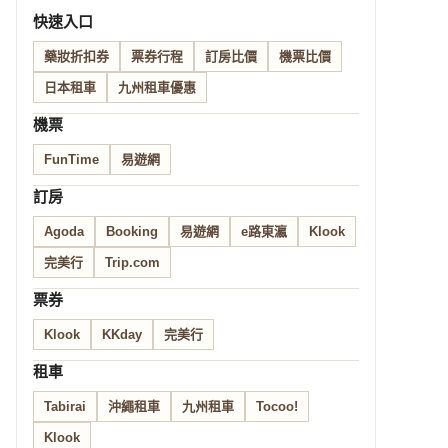
快速入口
藥妝折扣券
票券行程
訂房比價
機票比價
日本租車
九州租車優惠
機票
FunTime
易遊網
訂房
Agoda
Booking
易遊網
e路東瀛
Klook
完美行
Trip.com
票券
Klook
KKday
完美行
租車
Tabirai
沖繩租車
九州租車
Tocoo!
Klook