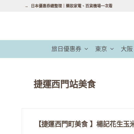
跳
日本優惠券總整理｜藥妝家電、百貨機場一次看
至
主
要
內
容
旅日優惠券
東京
大阪
捷運西門站美食
【捷運西門町美食 】楊記花生玉米