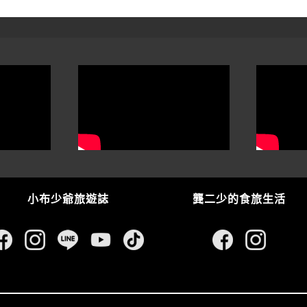
小布少爺旅遊誌
龔二少的食旅生活