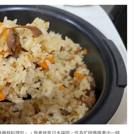
番舞菇料理包」，是產地是日本福岡，作為忙碌媽媽煮出一鍋