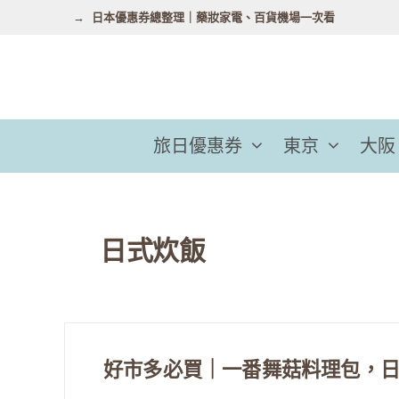
跳
日本優惠券總整理｜藥妝家電、百貨機場一次看
至
主
要
內
容
旅日優惠券
東京
大阪
日式炊飯
好市多必買｜一番舞菇料理包，