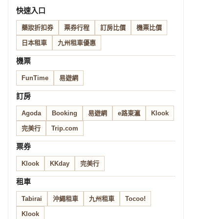
快速入口
藥妝折扣券
票券行程
訂房比價
機票比價
日本租車
九州租車優惠
機票
FunTime
易遊網
訂房
Agoda
Booking
易遊網
e路東瀛
Klook
完美行
Trip.com
票券
Klook
KKday
完美行
租車
Tabirai
沖繩租車
九州租車
Tocoo!
Klook