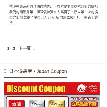
還沒在東京新宿拜訪過燒肉店，原本是要去吃六歌仙的慶祝
我們的結婚周年，但是價位實在太高貴了，所以第一次的燒
肉之旅就獻給了燒肉どんどん 新宿歌舞伎町店，網路上的
資...
頁
頁
1
2
下一頁
→
面
面
》日本優惠券 / Japan Coupon