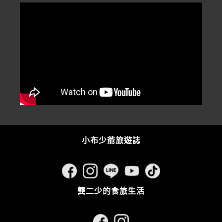
小布少爺旅遊誌
龔二少的食旅生活