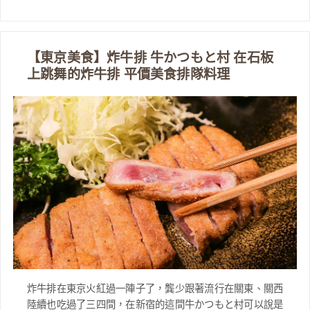
【東京美食】炸牛排 牛かつもと村 在石板
上跳舞的炸牛排 平價美食排隊料理
炸牛排在東京火紅過一陣子了，龔少跟著流行在關東、關西
陸續也吃過了三四間，在新宿的這間牛かつもと村可以說是