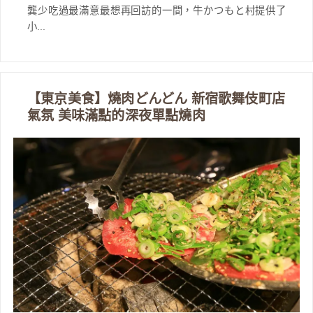
龔少吃過最滿意最想再回訪的一間，牛かつもと村提供了
小...
【東京美食】燒肉どんどん 新宿歌舞伎町店
氣氛 美味滿點的深夜單點燒肉