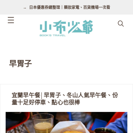
跳
日本優惠券總整理｜藥妝家電、百貨機場一次看
至
主
要
內
容
早胃子
宜蘭早午餐│早胃子、冬山人氣早午餐、份
量十足好停車、點心也很棒