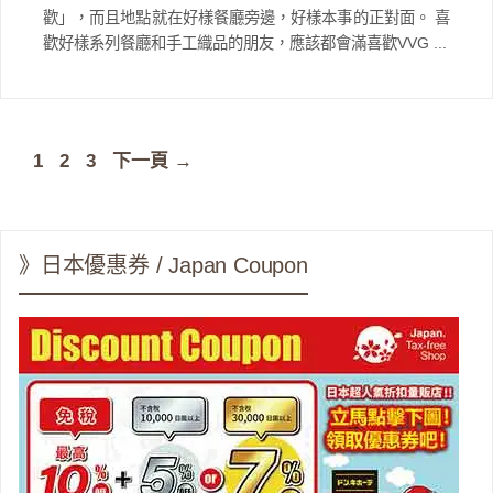
歡」，而且地點就在好樣餐廳旁邊，好樣本事的正對面。 喜
歡好樣系列餐廳和手工織品的朋友，應該都會滿喜歡VVG ...
頁
頁
頁
1
2
3
下一頁
→
面
面
面
》日本優惠券 / Japan Coupon