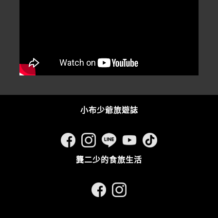
小布少爺旅遊誌
龔二少的食旅生活