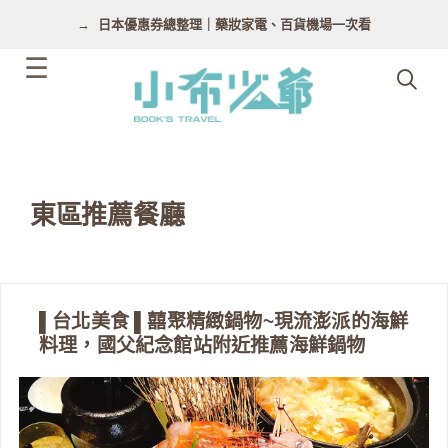
跳
日本優惠券總整理｜藥妝家電、百貨機場一次看
至
主
要
內
容
東區推薦餐廳
▌台北美食 ▌囍聚精緻鍋物~現流澎派的海鮮
料理，國父紀念館站附近推薦海鮮鍋物