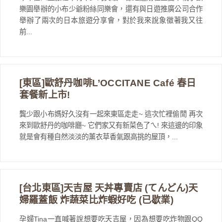
樂園舉辦的小布少爺粉絲同樂會，還有與日遊推廣公司合作
舉辦了兩次的日本旅遊分享會，對於我來說象徵著我又往
前...
[東區]歐舒丹咖啡L’OCCITANE Café 春日
套餐新上市!
龔少跟小布媽好久沒有一起來東區走走~ 這次忙裡偷閒 再次
來到歐舒丹的咖啡廳~ 它們家又有新菜色了ㄟ! 來這邊的印象
就是會有種自然淡淡的薰衣草香氣跟高挑的屋頂，...
[台北東區]天吉屋 天丼專賣店 (てんどん)天
婦羅蓋飯 炸蔬菜比炸蝦好吃 (已歇業)
孕婦Tina一直喊著說想要吃天吉屋，因為想要吃炸物跟QQ