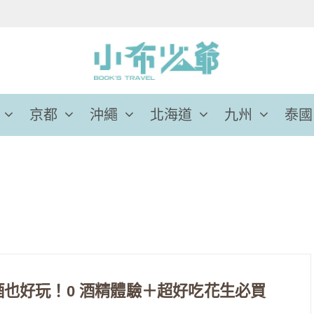
京都
沖繩
北海道
九州
泰國
喝酒也好玩！0 酒精體驗＋超好吃花生必買