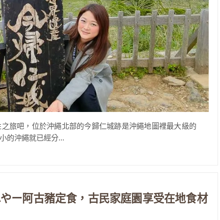
性之旅吧，位於沖繩北部的今歸仁城跡是沖繩地圖裡最大級的
的沖繩就已經分...
ふやー阿古豬定食，古民家庭園享受在地食材