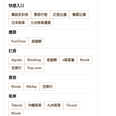
快速入口
藥妝折扣券
票券行程
訂房比價
機票比價
日本租車
九州租車優惠
機票
FunTime
易遊網
訂房
Agoda
Booking
易遊網
e路東瀛
Klook
完美行
Trip.com
票券
Klook
KKday
完美行
租車
Tabirai
沖繩租車
九州租車
Tocoo!
Klook