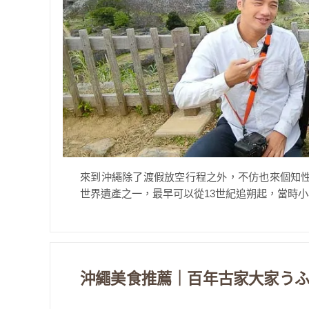
來到沖繩除了渡假放空行程之外，不仿也來個知
世界遺產之一，最早可以從13世紀追朔起，當時小小
沖繩美食推薦｜百年古家大家う