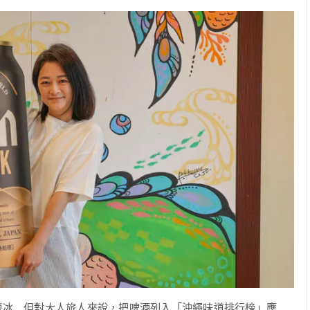
鹽冰…但對大人旅人來說，把啤酒列入「沖繩味道排行榜」應