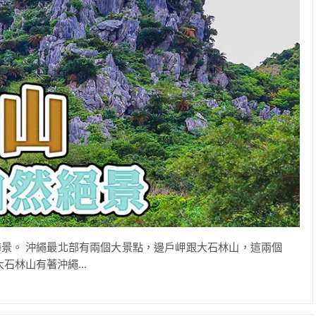
景。 沖繩最北部有兩個大景點，邊戶岬跟大石林山，這兩個
林山有著沖繩...