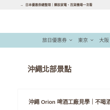
跳
日本優惠券總整理｜藥妝家電、百貨機場一次看
至
主
要
內
容
旅日優惠券
東京
大阪
沖繩北部景點
沖繩 Orion 啤酒工廠見學｜不