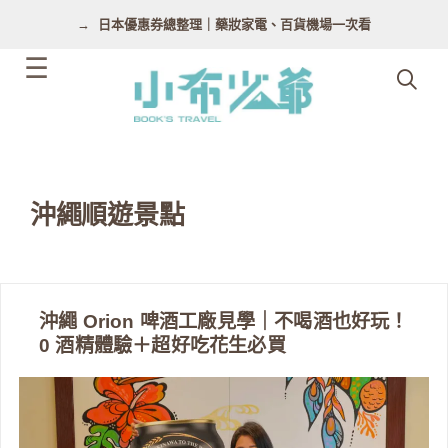
跳
日本優惠券總整理｜藥妝家電、百貨機場一次看
至
主
要
內
容
沖繩順遊景點
沖繩 Orion 啤酒工廠見學｜不喝酒也好玩！
0 酒精體驗＋超好吃花生必買