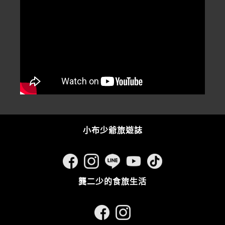
小布少爺旅遊誌
龔二少的食旅生活