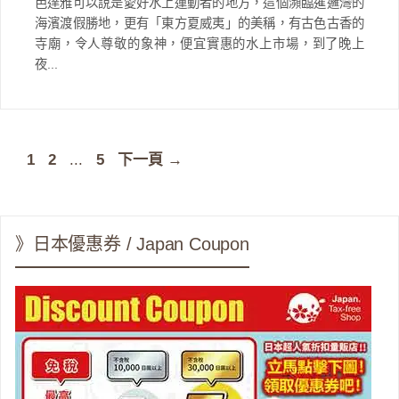
芭達雅可以說是愛好水上運動者的地方，這個瀕臨暹邏灣的
海濱渡假勝地，更有「東方夏威夷」的美稱，有古色古香的
寺廟，令人尊敬的象神，便宜實惠的水上市場，到了晚上
夜...
頁
頁
頁
1
2
...
5
下一頁
→
面
面
面
》日本優惠券 / Japan Coupon