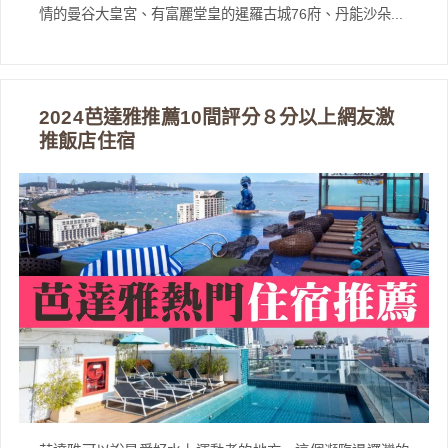
情的曼谷大皇宮、有富麗堂皇的暹羅古城76府、丹能沙朵...
2024芭達雅推薦10間評分８分以上網友激
推飯店住宿