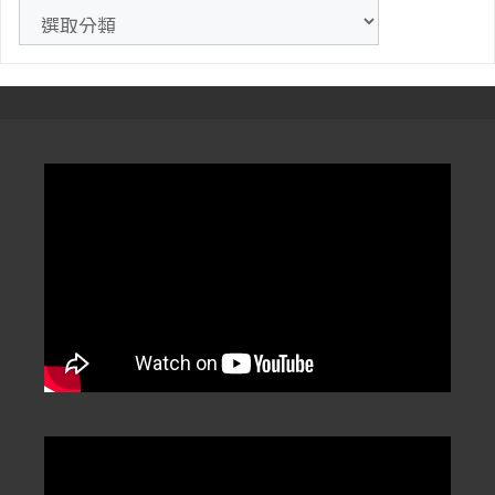
》
文
章
分
類
/
Categorization