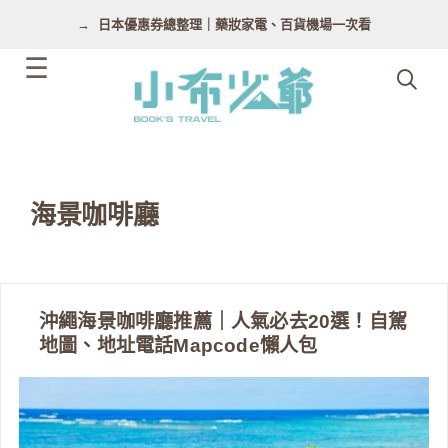
跳
日本優惠券總整理｜藥妝家電、百貨機場一次看
至
主
要
內
容
海景咖啡廳
沖繩海景咖啡廳推薦｜人氣必去20選！自駕
地圖、地址電話Mapcode懶人包