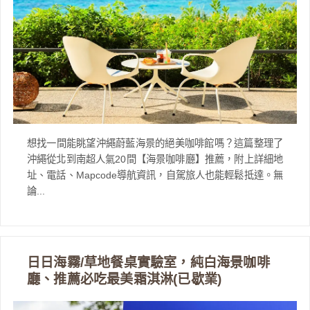
想找一間能眺望沖繩蔚藍海景的絕美咖啡館嗎？這篇整理了
沖繩從北到南超人氣20間【海景咖啡廳】推薦，附上詳細地
址、電話、Mapcode導航資訊，自駕旅人也能輕鬆抵達。無
論...
日日海霧/草地餐桌實驗室，純白海景咖啡
廳、推薦必吃最美霜淇淋(已歇業)