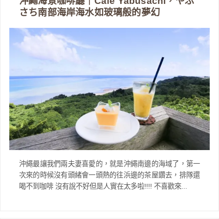
沖繩海景咖啡廳｜Cafe Yabusachi，やぶ
さち南部海岸海水如玻璃般的夢幻
沖繩最讓我們兩夫妻喜愛的，就是沖繩南邊的海域了，第一
次來的時候沒有頭緒會一頭熱的往浜邊的茶屋鑽去，排隊還
喝不到咖啡 沒有說不好但是人實在太多啦!!!! 不喜歡來...