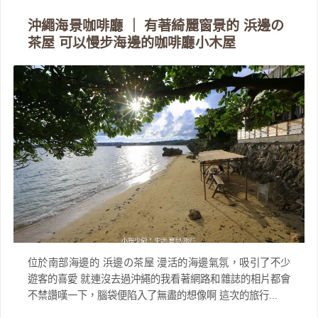
沖繩海景咖啡廳 ｜ 有著綺麗窗景的 浜邊の
茶屋 可以慢步海邊的咖啡廳小木屋
位於南部海邊的 浜邊の茶屋 漫活的海邊氣氛，吸引了不少
遊客的喜愛 就連沒去過沖繩的我看著網路和雜誌的相片都會
不禁讚嘆一下，腦袋便陷入了無盡的想像啊 這次的旅行...