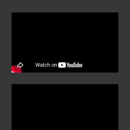
類
/
Categorization