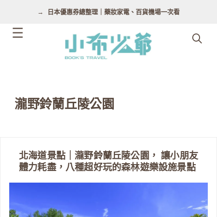
跳
日本優惠券總整理｜藥妝家電、百貨機場一次看
至
主
要
內
容
瀧野鈴蘭丘陵公園
北海道景點｜瀧野鈴蘭丘陵公園， 讓小朋友
體力耗盡，八種超好玩的森林遊樂設施景點