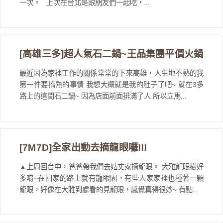
一次。 上次在台北是跟朋友們一起吃，...
[高雄三多]超人氣石二鍋~王品集團平價火鍋
最近因為家裡工作的關係常常的下來高雄，人生地不熟的我
第一件要搞熟的事情 我想大概就是我的肚子了吧~ 就在3多
路上的這間石二鍋~ 因為店面前面排滿了人 所以立馬...
[7M7D]全家出動去摘龍眼囉!!!
▲上周回台中，爸爸帶我們去姑丈家摘龍眼。 大雅龍眼樹好
多唷~在回家的路上就有龍眼園，有些人家家裡也種著一顆
龍眼，好像在大雅到處看的見龍眼，感覺真得很妙~ 有點...