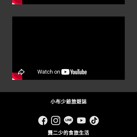
小布少爺旅遊誌
龔二少的食旅生活