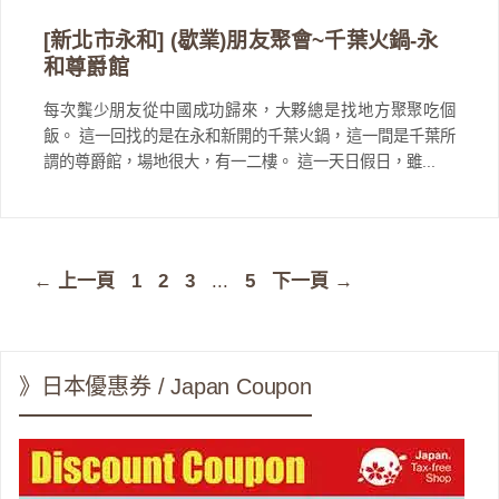
[新北市永和] (歇業)朋友聚會~千葉火鍋-永
和尊爵館
每次龔少朋友從中國成功歸來，大夥總是找地方聚聚吃個
飯。 這一回找的是在永和新開的千葉火鍋，這一間是千葉所
謂的尊爵館，場地很大，有一二樓。 這一天日假日，雖...
頁
頁
頁
頁
←
上一頁
1
2
3
...
5
下一頁
→
面
面
面
面
》日本優惠券 / Japan Coupon