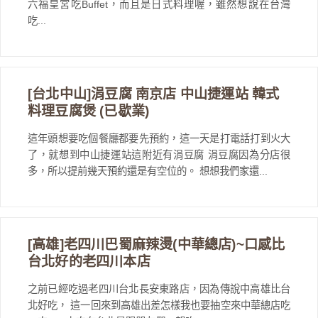
六福皇宮吃Buffet，而且是日式料理喔，雖然想說在台灣
吃...
[台北中山]涓豆腐 南京店 中山捷運站 韓式
料理豆腐煲 (已歇業)
這年頭想要吃個餐廳都要先預約，這一天是打電話打到火大
了，就想到中山捷運站這附近有涓豆腐 涓豆腐因為分店很
多，所以提前幾天預約還是有空位的。 想想我們家還...
[高雄]老四川巴蜀麻辣燙(中華總店)~口感比
台北好的老四川本店
之前已經吃過老四川台北長安東路店，因為傳說中高雄比台
北好吃， 這一回來到高雄出差怎樣我也要抽空來中華總店吃