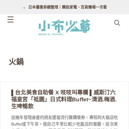
跳
日本優惠券總整理｜藥妝家電、百貨機場一次看
至
主
要
內
容
火鍋
▌台北美食自助餐 X 吱吱叫專欄 ▌威斯汀六
福皇宮「祗園」日式料理Buffet~清酒.梅酒.
生啤暢飲
這幾年發現身邊的朋友還蠻流行團購餐券，專程到大飯店吃
Buffet或下午茶。我自己平常比較少吃飯店的餐廳。這次來