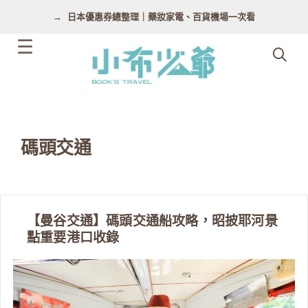
跳
日本優惠券總整理｜藥妝家電、百貨機場一次看
至
主
要
內
容
碼頭交通
【曼谷交通】碼頭交通船攻略，昭披耶河景
點重要港口收錄