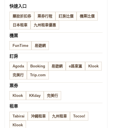
快速入口
藥妝折扣券
票券行程
訂房比價
機票比價
日本租車
九州租車優惠
機票
FunTime
易遊網
訂房
Agoda
Booking
易遊網
e路東瀛
Klook
完美行
Trip.com
票券
Klook
KKday
完美行
租車
Tabirai
沖繩租車
九州租車
Tocoo!
Klook