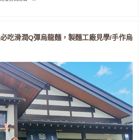
必吃滑潤Q彈烏龍麵，製麵工廠見學/手作烏