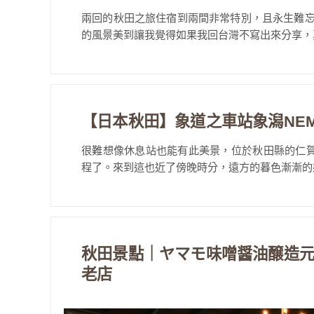
兩回的秋田之旅住宿到兩間非常特別，且永生難忘
的風景美到讓我覺得如果我回台灣不寫出來分享，真
【日本秋田】象道之車站象潟NE
很難想像休息站也能有此美景，位於秋田縣的仁賀
程了。來到這也近了傍晚時分，遠方的暮色漸漸的染
秋田景點｜ヤマモ味噌醤油醸造元
老店