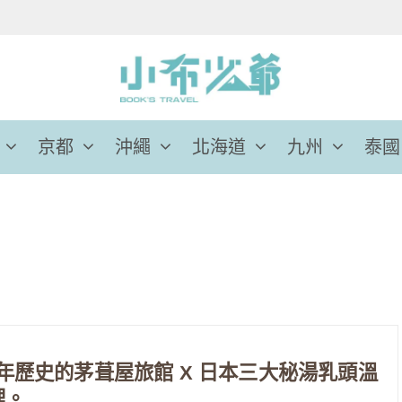
京都
沖繩
北海道
九州
泰國
多年歷史的茅葺屋旅館 X 日本三大秘湯乳頭溫
裡。