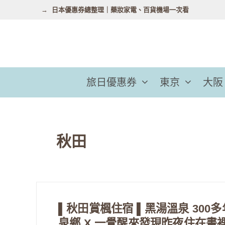
跳
日本優惠券總整理｜藥妝家電、百貨機場一次看
至
主
要
內
容
旅日優惠券
東京
大阪
秋田
▌秋田賞楓住宿 ▌黑湯溫泉 300
泉鄉 X 一覺醒來發現昨夜住在畫