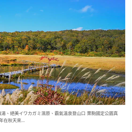
噴湯、絕美イワカガミ濕原、霸氣溫泉登山口 栗駒國定公園真
在秋天來...