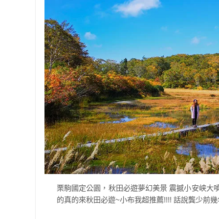
栗駒國定公園，秋田必遊夢幻美景 震撼小安峡大
的真的來秋田必遊~小布我超推薦!!!! 話說龔少前幾年