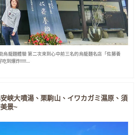
助烏龍麵體驗 第二次來到心中前三名的烏龍麵名店「佐藤養
炸!!!!!...
小安峡大噴湯、栗駒山、イワカガミ濕原、須
美景~