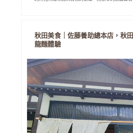
秋田美食｜佐藤養助總本店，秋田
龍麵體驗