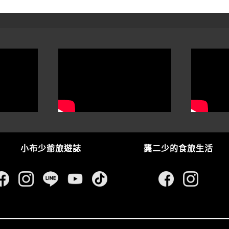
小布少爺旅遊誌
龔二少的食旅生活