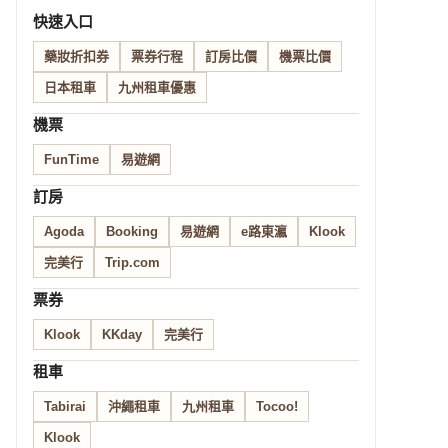
快速入口
藥妝折扣券
票券行程
訂房比價
機票比價
日本租車
九州租車優惠
機票
FunTime
易遊網
訂房
Agoda
Booking
易遊網
e路東瀛
Klook
完美行
Trip.com
票券
Klook
KKday
完美行
租車
Tabirai
沖繩租車
九州租車
Tocoo!
Klook