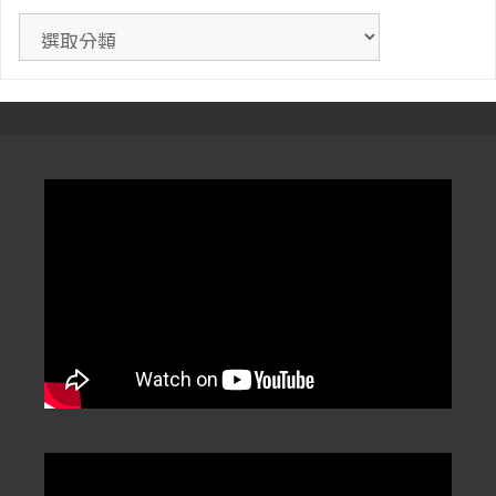
》
文
章
分
類
/
Categorization