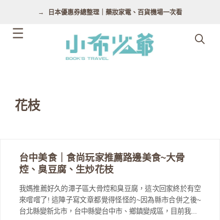
跳
日本優惠券總整理｜藥妝家電、百貨機場一次看
至
主
要
內
容
花枝
台中美食｜食尚玩家推薦路邊美食~大骨
焢、臭豆腐、生炒花枝
我媽推薦好久的潭子區大骨焢和臭豆腐，這次回家終於有空
來嚐嚐了! 這陣子寫文章都覺得怪怪的~因為縣市合併之後~
台北縣變新北市，台中縣變台中市、鄉鎮變成區，目前我...