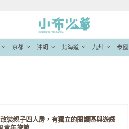
京都
沖繩
北海道
九州
泰國
新改裝親子四人房，有獨立的閱讀區與遊戲
風青年旅館