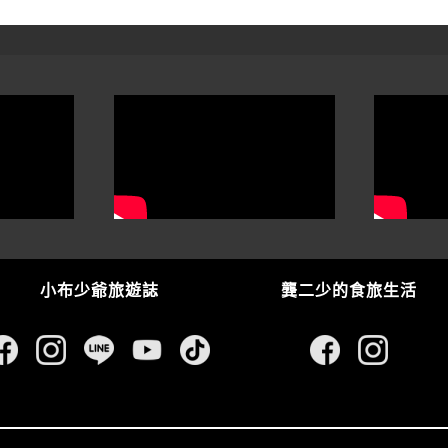
小布少爺旅遊誌
龔二少的食旅生活