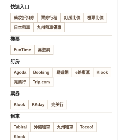
快速入口
藥妝折扣券
票券行程
訂房比價
機票比價
日本租車
九州租車優惠
機票
FunTime
易遊網
訂房
Agoda
Booking
易遊網
e路東瀛
Klook
完美行
Trip.com
票券
Klook
KKday
完美行
租車
Tabirai
沖繩租車
九州租車
Tocoo!
Klook