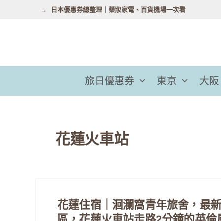
跳
日本優惠券總整理｜藥妝家電、百貨機場一次看
至
主
要
內
容
旅日優惠券
東京
大阪
花蓮火車站
花蓮住宿｜洄瀾窩青年旅舍，最
區，花蓮火車站走路2分鐘的英倫