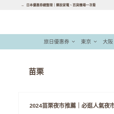
跳
日本優惠券總整理｜藥妝家電、百貨機場一次看
至
主
要
內
容
旅日優惠券
東京
大阪
苗栗
2024苗栗夜市推薦｜必逛人氣