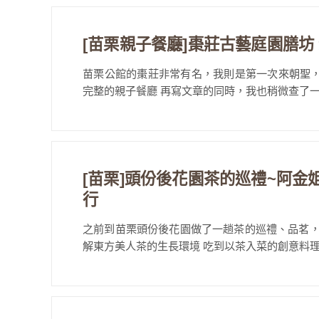
[苗栗親子餐廳]棗莊古藝庭園膳坊
苗栗公館的棗莊非常有名，我則是第一次來朝聖
完整的親子餐廳 再寫文章的同時，我也稍微查了一下
[苗栗]頭份後花園茶的巡禮~阿
行
之前到苗栗頭份後花園做了一趟茶的巡禮、品茗，
解東方美人茶的生長環境 吃到以茶入菜的創意料理，