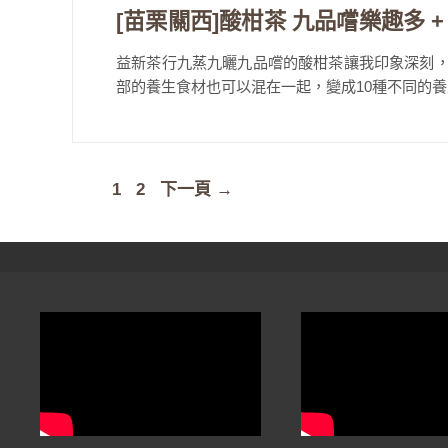
[苗栗關西]酸柑茶 九品嚐樂趣多 +
益新茶行九蒸九曬九品嚐的酸柑茶讓我印象深刻，
部的養生食材也可以混在一起，變成10種不同的養生酸
頁
頁
1
2
下一頁
→
面
面