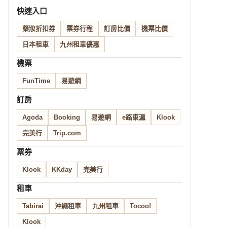
快速入口
藥妝折扣券
票券行程
訂房比價
機票比價
日本租車
九州租車優惠
機票
FunTime
易遊網
訂房
Agoda
Booking
易遊網
e路東瀛
Klook
完美行
Trip.com
票券
Klook
KKday
完美行
租車
Tabirai
沖繩租車
九州租車
Tocoo!
Klook