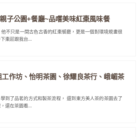
 親子公園+餐廳~品嚐美味紅棗風味餐
，他不只是一間古色古香的紅棗餐廳，更是一個對環境規畫很
棗莊跟我台...
金姐工作坊、怡明茶園、徐耀良茶行、峨嵋茶
學到了品茗的方式和製茶流程， 還到東方美人茶的茶園去了
還在茶園看...