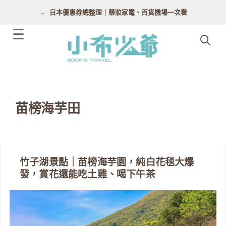
跳
日本優惠券總整理｜藥妝家電、百貨機場一次看
至
主
要
內
容
苗榜海芋田
竹子湖景點｜苗榜海芋園，純白花毯大爆
發，賞花還能吃土雞、喝下午茶