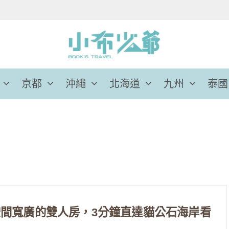
京都
沖繩
北海道
九州
泰國
間寬廣的雙人房，3分鐘直達貓公石海岸看