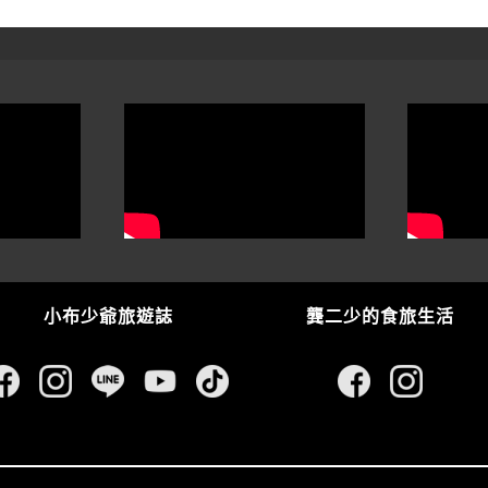
小布少爺旅遊誌
龔二少的食旅生活