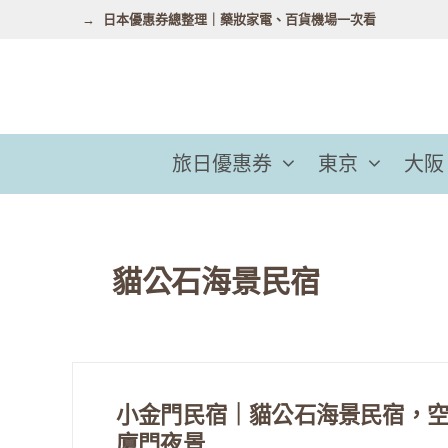
跳
日本優惠券總整理｜藥妝家電、百貨機場一次看
至
主
要
內
容
旅日優惠券
東京
大阪
貓公石海景民宿
小金門民宿｜貓公石海景民宿，空
廈門夜景