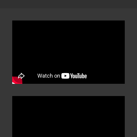
分
類
/
Categorization