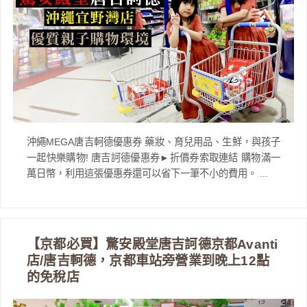
沖繩MEGA唐吉軻德優惠券 藥妝、育兒用品、生鮮，與孩子
一起快樂購物! 唐吉訶德優惠券►折價券索取連結 購物滿一
萬日幣，利用這張優惠券還可以省下一筆不小的費用。 ...
【京都必買】驚安殿堂唐吉訶德京都Avanti
店/唐吉軻德，京都車站旁營業到晚上12點
的免稅店