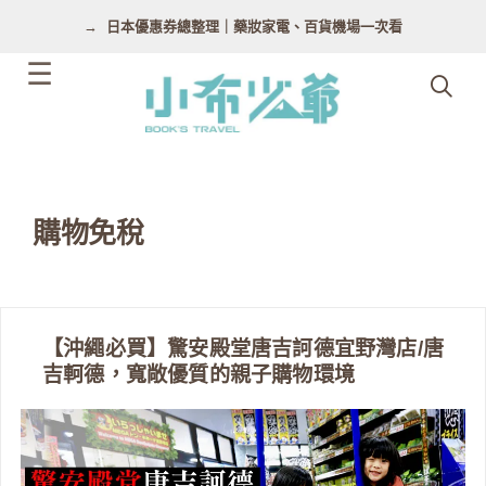
跳
日本優惠券總整理｜藥妝家電、百貨機場一次看
至
主
要
內
容
購物免稅
【沖繩必買】驚安殿堂唐吉訶德宜野灣店/唐
吉軻德，寬敞優質的親子購物環境