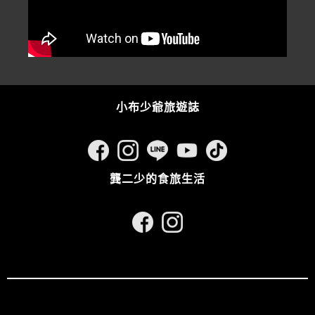
小布少爺旅遊誌
龔二少的食旅生活