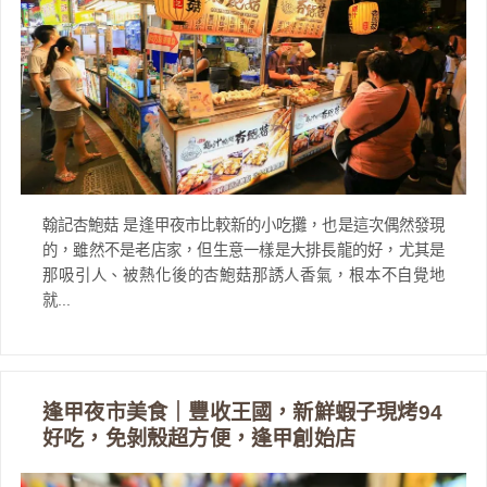
翰記杏鮑菇 是逢甲夜市比較新的小吃攤，也是這次偶然發現
的，雖然不是老店家，但生意一樣是大排長龍的好，尤其是
那吸引人、被熱化後的杏鮑菇那誘人香氣，根本不自覺地
就...
逢甲夜市美食｜豐收王國，新鮮蝦子現烤94
好吃，免剝殼超方便，逢甲創始店