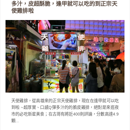
多汁，皮超酥脆，逢甲就可以吃的到正宗天
使雞排啦
天使雞排，從高雄來的正宗天使雞排，現在在逢甲就可以吃
到啦 ~超厚實、口感Q彈多汁的的脆皮雞排，絕對是來逛夜
市的必吃新星美食；在古哥有將近400則評論，分數高達4.9
顆...