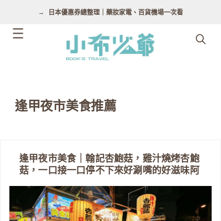
跳
日本優惠券總整理｜藥妝家電、百貨機場一次看
至
主
要
內
容
逢甲夜市美食推薦
逢甲夜市美食｜翰記杏鮑菇，雞汁燒烤杏鮑
菇，一口接一口停不下來好涮嘴的好滋味阿